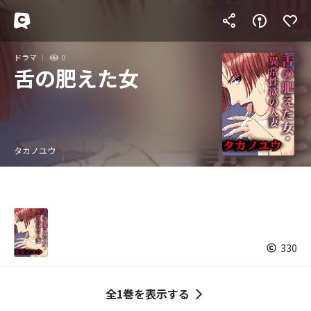
ドラマ
0
舌の肥えた女
タカノユウ
330
全1巻を表示する