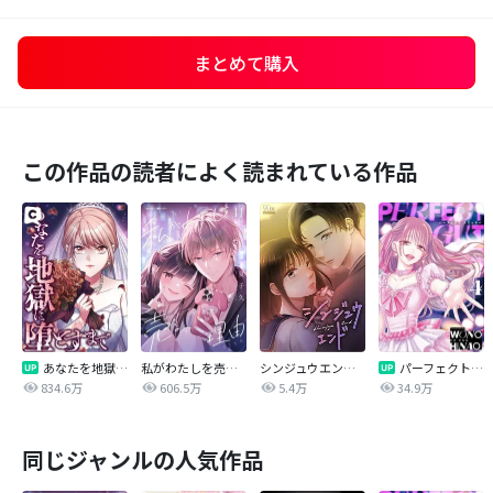
まとめて購入
この作品の読者によく読まれている作品
あなたを地獄に堕とすまで
私がわたしを売る理由
シンジュウエンド【タテヨミ】
パーフェクトグリッター
834.6万
606.5万
5.4万
34.9万
同じジャンルの人気作品