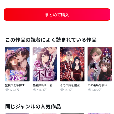
まとめて購入
この作品の読者によく読まれている作品
監視夫を駆除するまで
愛妻弁当は不倫に含まれますか？
その夫婦を破滅させるまで
夫の裏垢を覗いてみたら
170.3万
416.4万
15.4万
130.2万
同じジャンルの人気作品