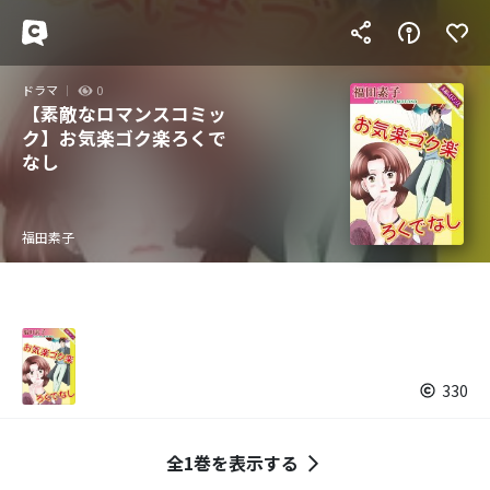
ドラマ
0
【素敵なロマンスコミッ
ク】お気楽ゴク楽ろくで
なし
福田素子
330
全1巻を表示する