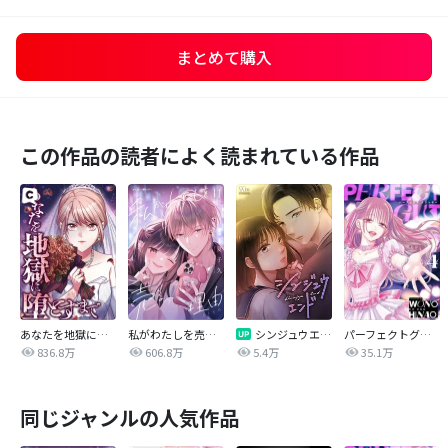
まとめて購入
この作品の読者によく読まれている作品
あなたを地獄に堕とすまで
私がわたしを売る理由
シンジュウエンド【タテヨミ】
パーフェクトグリッター
836.8万
606.8万
5.4万
35.1万
同じジャンルの人気作品