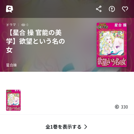
ドラマ
0
【星合 操 官能の美
学】欲望という名の
女
星合操
330
全1巻を表示する