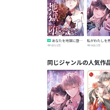
あなたを地獄に堕とすまで
私がわたしを
835.0万
606.5万
同じジャンルの人気作