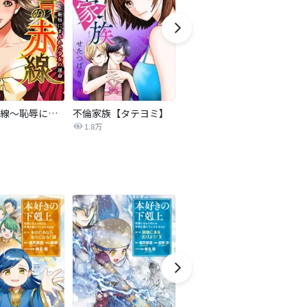
復讐の赤線～恥辱にまみれた少女の運命～【タテヨミ】
不倫家族【タテヨミ】
夫を社会的に抹殺する5つの方法
1.8万
629.5万