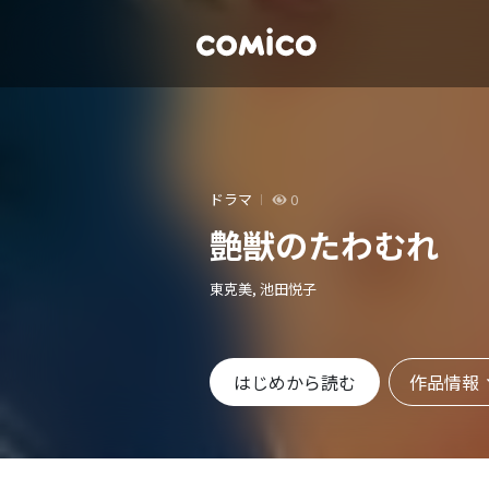
ドラマ
0
艶獣のたわむれ
東克美, 池田悦子
作品情報
はじめから読む