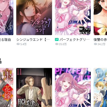
売る理由
シンジュウエンド【タテヨミ】
パーフェクトグリッター
5.4万
35.0万
34.2万
品