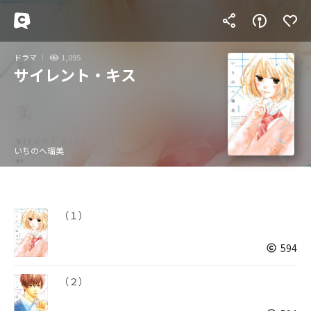
ドラマ
1,095
サイレント・キス
いちのへ瑠美
（１）
594
（２）