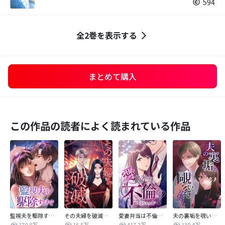
594
全2巻を表示する
まとめて購入
この作品の読者によく読まれている作品
監視夫を駆除するまで
その夫婦を破滅させるまで
愛妻弁当は不倫に含まれますか？
夫の裏垢を覗いてみたら
170.8万
16.5万
417.2万
130.4万