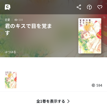
恋愛
538
君のキスで目を覚ま
す
はつはる
594
全1巻を表示する