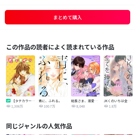
まとめて購入
この作品の読者によく読まれている作品
【タテカラー版】なまいきざかり。
青に、ふれる。
総長さま、溺愛中につき。～最強イケメンと愛され寮生活！？～ 分冊版
JKくのいちは全てを捧げたい
1,306万
100.7万
8,048
1.8万
同じジャンルの人気作品