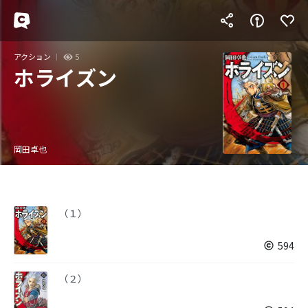
アクション
5
ホライズン
岡田卓也
（１）
594
（２）