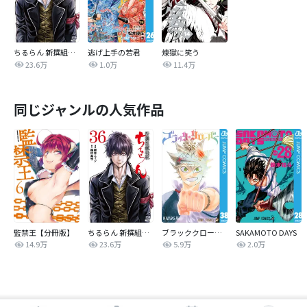
ちるらん 新撰組鎮魂歌
逃げ上手の若君
煉獄に笑う
23.6万
1.0万
11.4万
同じジャンルの人気作品
監禁王【分冊版】
ちるらん 新撰組鎮魂歌
ブラッククローバー
SAKAMOTO DAYS
14.9万
23.6万
5.9万
2.0万