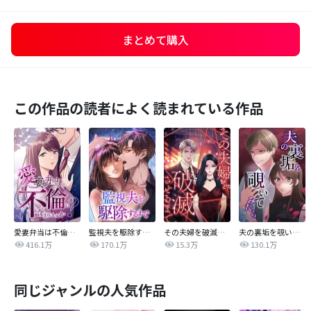
まとめて購入
この作品の読者によく読まれている作品
愛妻弁当は不倫に含まれますか？
監視夫を駆除するまで
その夫婦を破滅させるまで
夫の裏垢を覗いてみたら
416.1万
170.1万
15.3万
130.1万
同じジャンルの人気作品