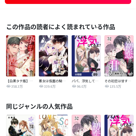
この作品の読者によく読まれている作品
【白黒タテ版】孕むまで乱れいけ～身代わり花嫁と軍服の猛愛
悪女は仮面の騎士に騙されない
パパ、浮気してるよ？娘と二人でクズ夫を捨てます【分冊版】
その初恋は甘すぎる～恋愛処女には刺激が強い～
358.3万
339.6万
96.0万
135.5万
同じジャンルの人気作品