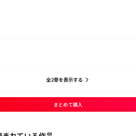
全2巻を表示する
まとめて購入
読まれている作品