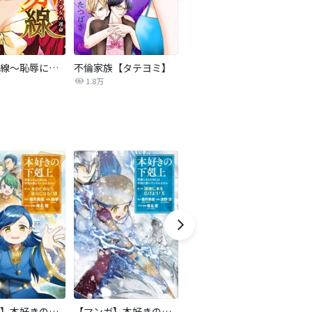
復讐の赤線～恥辱にまみれた少女の運命～【タテヨミ】
不倫家族【タテヨミ】
セフレの品格―プライド―
1.8万
306.3万
【マンガ】本好きの下剋上 第二部
【マンガ】本好きの下剋上 第三部
隣国の王太子が奴隷として売られていたので買ってみました【単話】
天