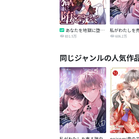
あなたを地獄に堕とすまで
私がわたしを
831.5万
606.2万
同じジャンルの人気作
私がわたしを売る理由
noicomi鬼の