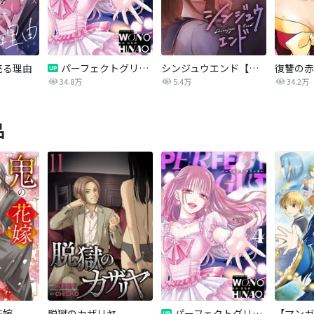
売る理由
パーフェクトグリッター
シンジュウエンド【タテヨミ】
34.8万
5.4万
34.2万
品
花嫁
脱獄のカザリヤ
パーフェクトグリッター