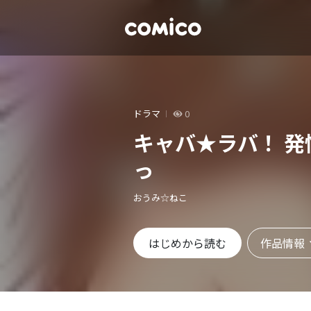
ドラマ
0
キャバ★ラバ！ 
っ
おうみ☆ねこ
作品情報
はじめから読む