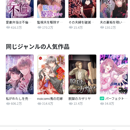
愛妻弁当は不倫に含まれますか？
監視夫を駆除するまで
その夫婦を破滅させるまで
夫の裏垢を覗いてみたら
416.3万
170.2万
15.4万
130.2万
同じジャンルの人気作品
私がわたしを売る理由
noicomi鬼の花嫁
脱獄のカザリヤ
パーフェクトグリッター
606.2万
314.6万
13.4万
34.8万