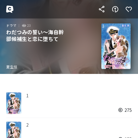
ドラマ
23
わだつみの誓い～海自幹
部候補生と恋に堕ちて
夏生恒
1
275
2