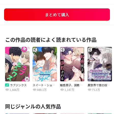
まとめて購入
この作品の読者によく読まれている作品
ラブジンクス
スイート・ショット
敏感男子、調教される
異世界で夜の奴隷になりました【改訂版】
1,666万
448.1万
1,147万
75.3万
同じジャンルの人気作品