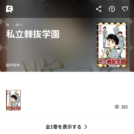
BL
0
私立棘抜学園
田中鈴木
385
全1巻を表示する