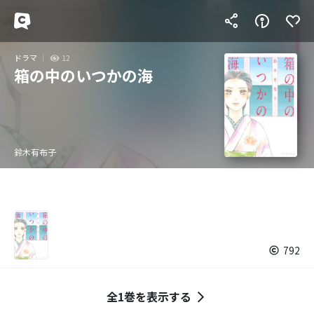
ドラマ
12
箱の中のいつかの海
鈴木有布子
792
全1巻を表示する