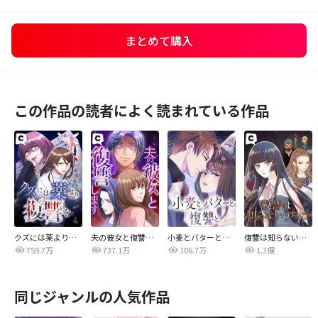
まとめて購入
この作品の読者によく読まれている作品
クズには薬より復讐を
夫の彼女と復讐します
小麦とバターと復讐と
復讐は知らないうちに
759.7万
737.1万
106.7万
1.3億
同じジャンルの人気作品