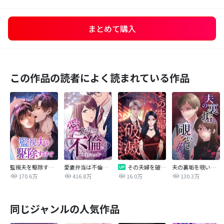
まとめて購入
この作品の読者によく読まれている作品
監視夫を駆除するまで
愛妻弁当は不倫に含まれますか？
その夫婦を破滅させるまで
夫の裏垢を覗いてみたら
170.6万
416.8万
16.0万
130.3万
同じジャンルの人気作品