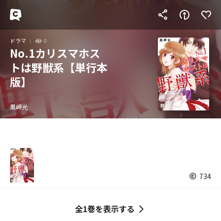
ドラマ
0
No.1カリスマホス
トは野獣系【単行本
版】
黒岬光
734
全1巻を表示する