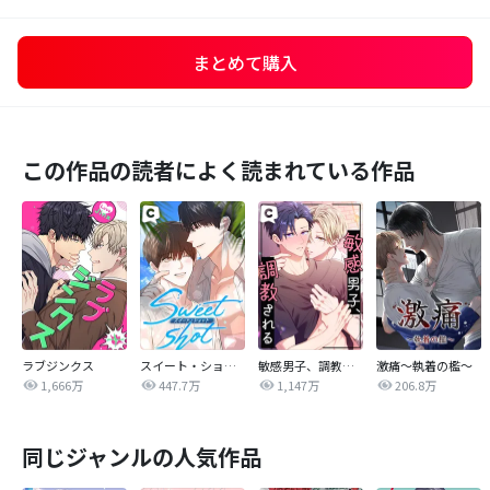
まとめて購入
この作品の読者によく読まれている作品
ラブジンクス
スイート・ショット
敏感男子、調教される
激痛～執着の檻～
1,666万
447.7万
1,147万
206.8万
同じジャンルの人気作品