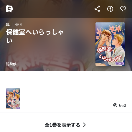
BL
0
保健室へいらっしゃ
い
羽柴麟
660
全1巻を表示する