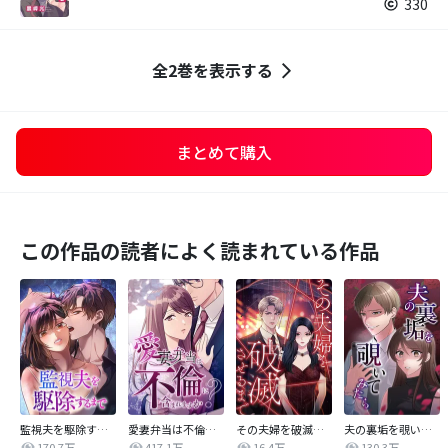
330
全2巻を表示する
まとめて購入
この作品の読者によく読まれている作品
監視夫を駆除するまで
愛妻弁当は不倫に含まれますか？
その夫婦を破滅させるまで
夫の裏垢を覗いてみたら
170.7万
417.1万
16.4万
130.3万