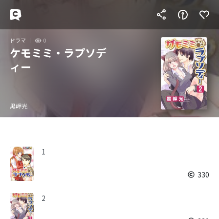
ドラマ
0
ケモミミ・ラプソデ
ィー
黒岬光
1
330
2