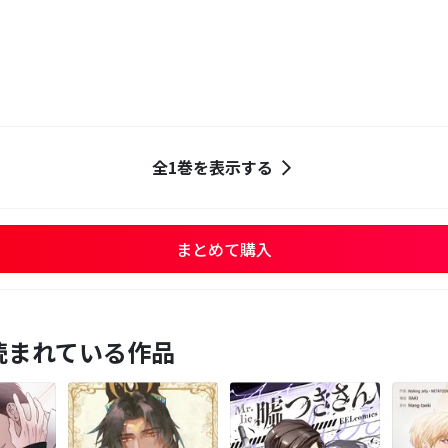
全1巻を表示する
まとめて購入
読まれている作品