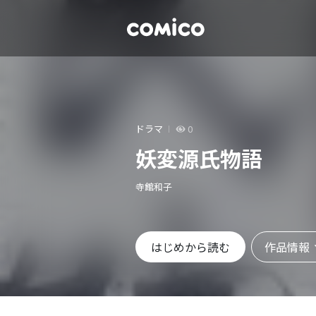
ドラマ
0
妖変源氏物語
寺館和子
作品情報
はじめから読む