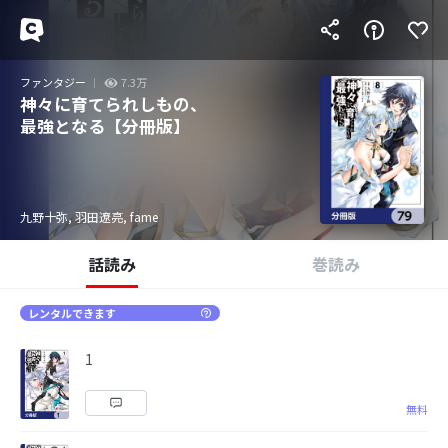
ファンタジー
7.3万
神々に育てられしもの、
最強となる【分冊版】
九野十弥, 羽田遼亮, fame
話読み
巻読み
レンタルできます
1
無料