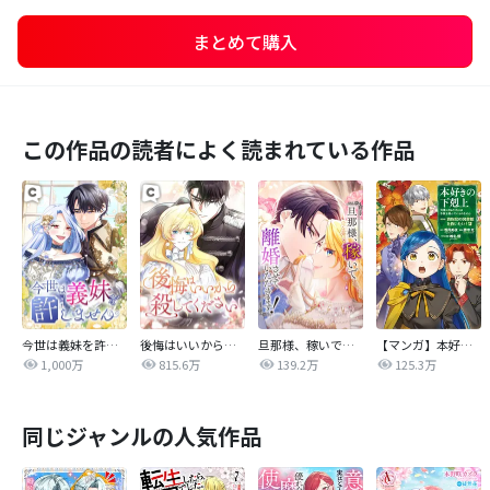
まとめて購入
この作品の読者によく読まれている作品
今世は義妹を許しません
後悔はいいから殺してください
旦那様、稼いで離婚させていただきます！
【マンガ】本好きの下剋上 第四部
1,000万
815.6万
139.2万
125.3万
同じジャンルの人気作品