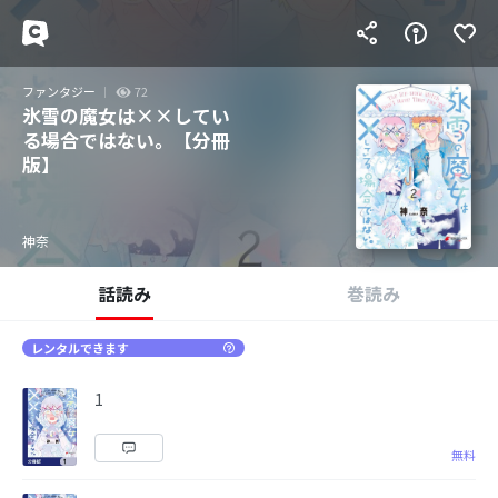
ファンタジー
72
氷雪の魔女は××してい
る場合ではない。【分冊
版】
神奈
話読み
巻読み
レンタルできます
1
無料