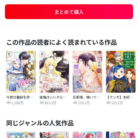
まとめて購入
この作品の読者によく読まれている作品
今世は義妹を許しません
後悔はいいから殺してください
旦那様、稼いで離婚させていただきます！
【マンガ】本好きの下剋上 第四部
1,000万
815.5万
139.2万
125.3万
同じジャンルの人気作品