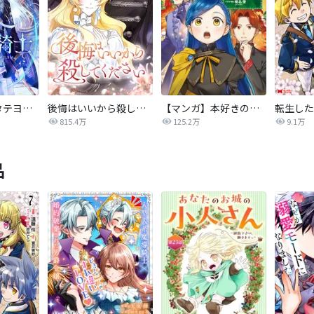
氷華の騎士【タテヨミ】
後悔はいいから殺してください
【マンガ】本好きの下剋上 第四部
815.4万
125.2万
9.1万
品