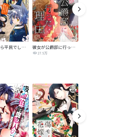
転生したら平民でした。～生活水準に耐えられないので貴族を目指します～（コミック）
彼女が公爵邸に行った理由【タテヨミ】
妹に婚約者を譲れと言われました 最強の竜に気に入られてまさかの王国乗っ取り?【分冊版】
27.5万
44.5万