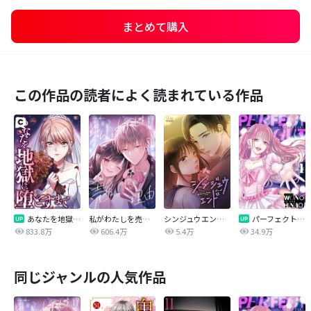
まとめて購入
この作品の読者によく読まれている作品
あなたを地獄に堕とすまで
私がわたしを売る理由
シンジュウエンド【タテヨミ】
パーフェクトグリッター
833.8万
606.4万
5.4万
34.9万
同じジャンルの人気作品