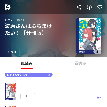
ドラマ
44
波原さんはぶちまけ
たい！【分冊版】
にられば
話読み
巻読み
レンタルできます
1
無料