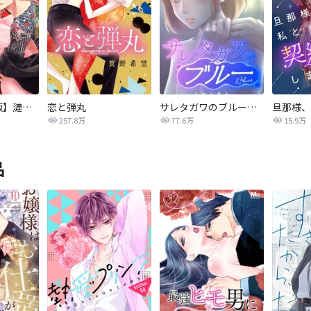
【タテカラー版】漣蒼士に処女を捧ぐ～さあ、じっくり愛でましょうか
恋と弾丸
サレタガワのブルー【タテヨミ】
257.8万
77.6万
15.9万
品