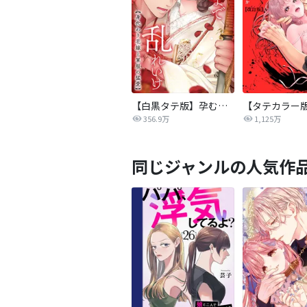
【白黒タテ版】孕むまで乱れいけ～身代わり花嫁と軍服の猛愛
356.9万
1,125万
同じジャンルの人気作