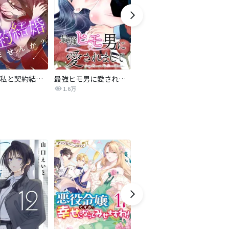
旦那様、私と契約結婚しませんか？【タテヨミ】
最強ヒモ男に愛されまして
Perfect Crime
氷
1.6万
206.5万