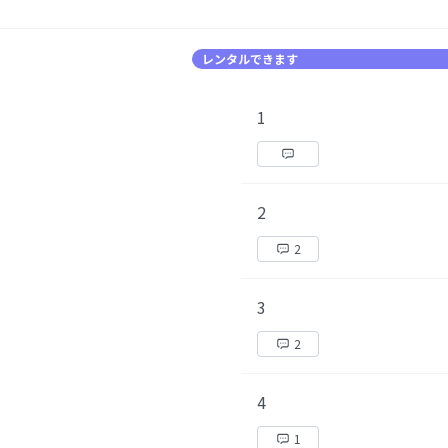
レンタルできます
1
2
2
3
2
4
1