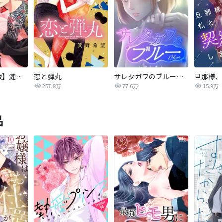
【タテカラー版】漣蒼士に処女を捧ぐ～さあ、じっくり愛でましょうか
恋と弾丸
サレタガワのブルー【タテヨミ】
257.8万
77.6万
15.9万
品