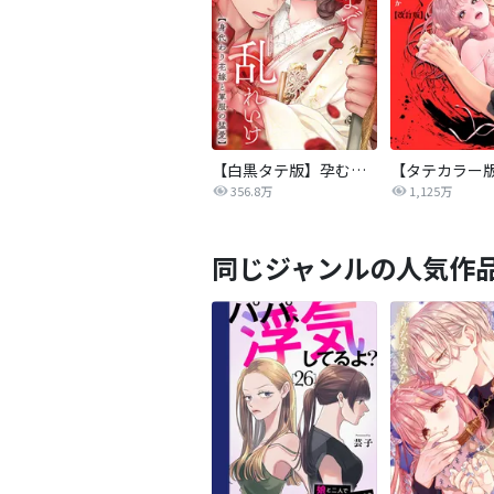
【白黒タテ版】孕むまで乱れいけ～身代わり花嫁と軍服の猛愛
356.8万
1,125万
同じジャンルの人気作