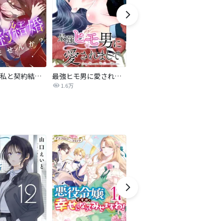
旦那様、私と契約結婚しませんか？【タテヨミ】
最強ヒモ男に愛されまして
Perfect Crime
氷
1.6万
206.5万