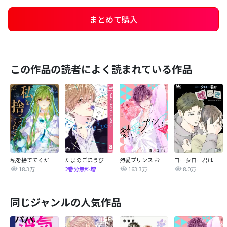
まとめて購入
この作品の読者によく読まれている作品
私を捨ててください【タテヨミ】
たまのごほうび
熱愛プリンス お兄ちゃんはキミが好き
コータロー君は嘘つき【タテヨミ】
18.3万
163.3万
8.0万
2巻分無料増
同じジャンルの人気作品