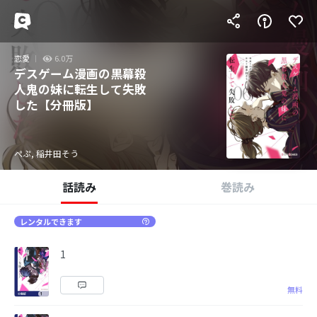
恋愛
6.0万
デスゲーム漫画の黒幕殺
人鬼の妹に転生して失敗
した【分冊版】
ぺぷ, 稲井田そう
話読み
巻読み
レンタルできます
1
無料