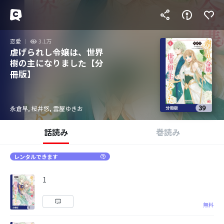
恋愛
3.1万
虐げられし令嬢は、世界
樹の主になりました【分
冊版】
永倉早, 桜井悠, 雲屋ゆきお
話読み
巻読み
レンタルできます
1
無料