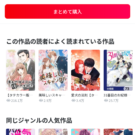
まとめて購入
この作品の読者によく読まれている作品
【タテカラー版】課長の独占欲が強すぎです！
美味しいスキャンダル【タテヨミ】
愛犬の法則【タテヨミ】
31番目のお妃様【分冊版】
216.1万
2.9万
3.4万
25.7万
同じジャンルの人気作品