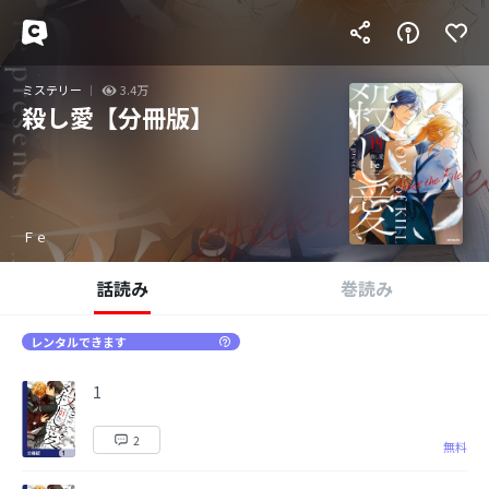
ミステリー
3.4万
殺し愛【分冊版】
Ｆｅ
話読み
巻読み
レンタルできます
1
2
無料