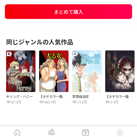
まとめて購入
同じジャンルの人気作品
キリング・ハニー
【タテカラー版】太る女
空想自治区
【タテカラー版】王子サマ探シ。～歌劇団の中に…男がいる
67.5万
661.4万
23.6万
2.4万
はじめから読む