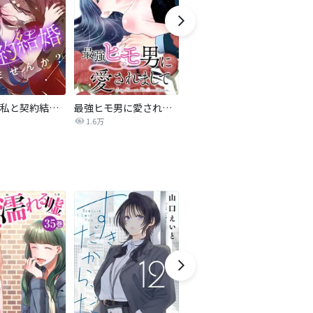
旦那様、私と契約結婚しませんか？【タテヨミ】
最強ヒモ男に愛されまして
Perfect Crime
氷
1.6万
206.5万