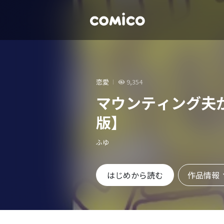
恋愛
9,354
マウンティング夫
版】
ふゆ
作品情報
はじめから読む