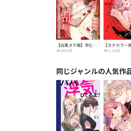
【白黒タテ版】孕むまで乱れいけ～身代わり花嫁と軍服の猛愛
357.0万
1,125万
同じジャンルの人気作