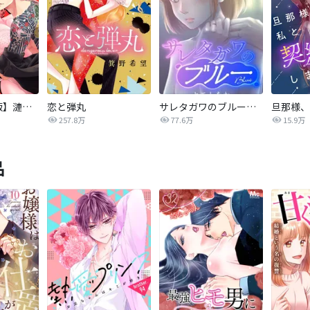
【タテカラー版】漣蒼士に処女を捧ぐ～さあ、じっくり愛でましょうか
恋と弾丸
サレタガワのブルー【タテヨミ】
257.8万
77.6万
15.9万
品