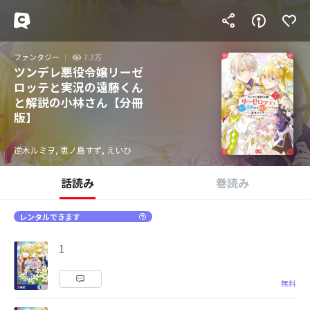
ファンタジー
7.3万
ツンデレ悪役令嬢リーゼ
ロッテと実況の遠藤くん
と解説の小林さん【分冊
版】
逆木ルミヲ, 恵ノ島すず, えいひ
話読み
巻読み
レンタルできます
1
無料