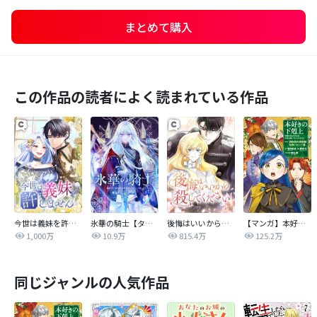
まとめて購入
この作品の読者によく読まれている作品
今世は義妹を許しません
氷華の騎士【タテヨミ】
後悔はいいから殺してください
【マンガ】本好きの下剋上 第四部
1,000万
10.9万
815.4万
125.2万
同じジャンルの人気作品