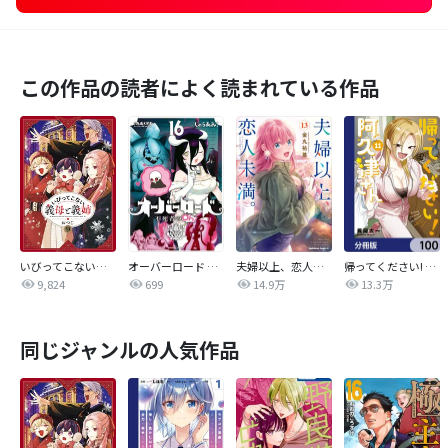
この作品の読者によく読まれている作品
いびってこない義母と義姉
オーバーロード 不死者のOh!
夫婦以上、恋人未満。【分冊版】
帰ってください! 阿久津さん【分冊版】
9,824
699
14.9万
13.3万
同じジャンルの人気作品