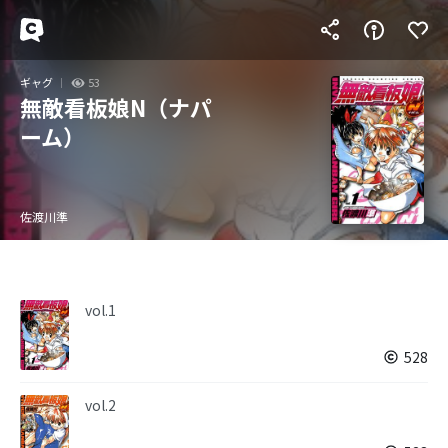
ギャグ
53
無敵看板娘N（ナパ
ーム）
佐渡川準
vol.1
528
vol.2