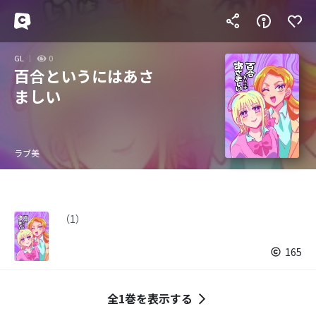
GL
0
百合というにはあさ
ましい
ラブ美
（1）
165
全1巻を表示する