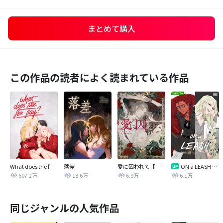
まとめて購入
この作品の読者によく読まれている作品
What does the fox say?
落差
愛に囚われて【タテヨミ】
ON a LEASH ~ 戦場で出会った彼女に囚われて ~【改訂版】
607.2万
18.6万
6.9万
6.1万
同じジャンルの人気作品