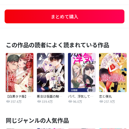
まとめて購入
この作品の読者によく読まれている作品
【白黒タテ版】孕むまで乱れいけ～身代わり花嫁と軍服の猛愛
悪女は仮面の騎士に騙されない
パパ、浮気してるよ？娘と二人でクズ夫を捨てます【分冊版】
恋と弾丸
357.6万
339.4万
96.0万
257.9万
同じジャンルの人気作品