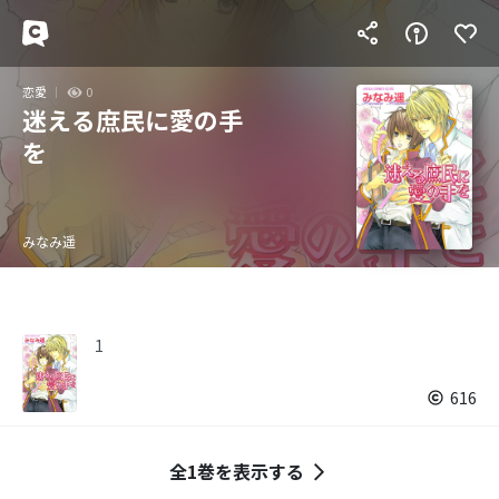
恋愛
0
迷える庶民に愛の手
を
みなみ遥
1
616
全1巻を表示する