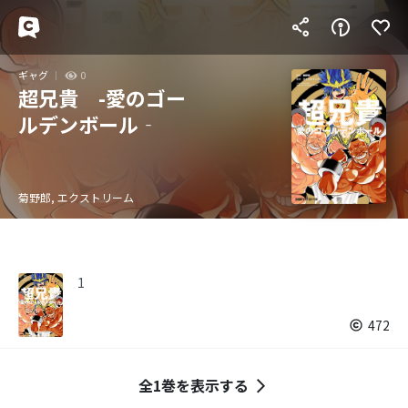
ギャグ
0
超兄貴 -愛のゴー
ルデンボール‐
菊野郎, エクストリーム
1
472
全1巻を表示する