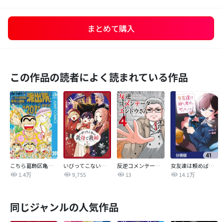
まとめて購入
この作品の読者によく読まれている作品
こちら葛飾区亀有公園前派出所
いびってこない義母と義姉
反逆コメンテーターエンドウさん
女友達は頼めば意外とヤらせてくれる【分冊版】
1.4万
9,755
13
14.1万
同じジャンルの人気作品