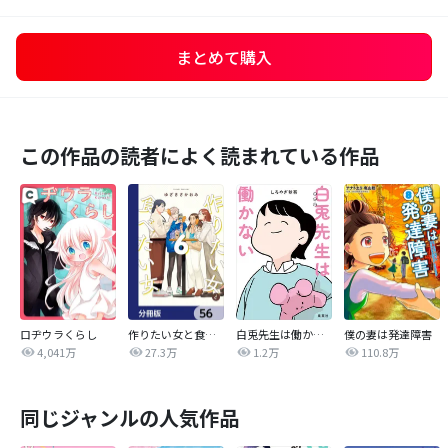
まとめて購入
この作品の読者によく読まれている作品
ロヂウラくらし
作りたい女と食べたい女【分冊版】
白兎先生は働かない【タテヨミ】
僕の妻は発達障害
4,041万
27.3万
1.2万
110.8万
同じジャンルの人気作品