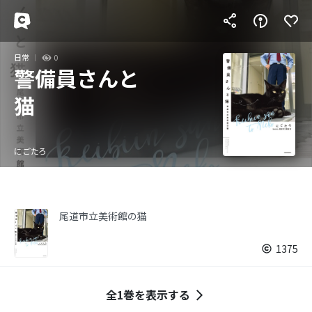
日常
0
警備員さんと
猫
にごたろ
尾道市立美術館の猫
1375
全1巻を表示する