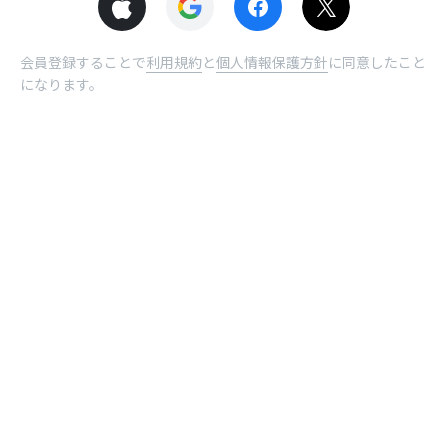
会員登録することで
利用規約
と
個人情報保護方針
に同意したこと
になります。
© NHN comico Corp.
ホーム
受取BOX
曜日
ログイン