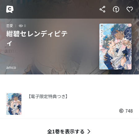
恋愛
0
紺碧セレンディピテ
ィ
amco
【電子限定特典つき】
748
全1巻を表示する