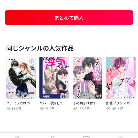
まとめて購入
同じジャンルの人気作品
ハチミツにはつこい
パパ、浮気してるよ？娘と二人でクズ夫を捨てます【分冊版】
その初恋は甘すぎる～恋愛処女には刺激が強い～
熱愛プリンス お兄ちゃんはキミが好き
16.2万
96.0万
135.5万
163.3万