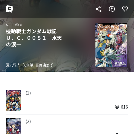
SF
8
機動戦士ガンダム戦記
Ｕ．Ｃ．００８１―水天
の涙―
夏元雅人, 矢立肇, 富野由悠季
(1)
616
(2)