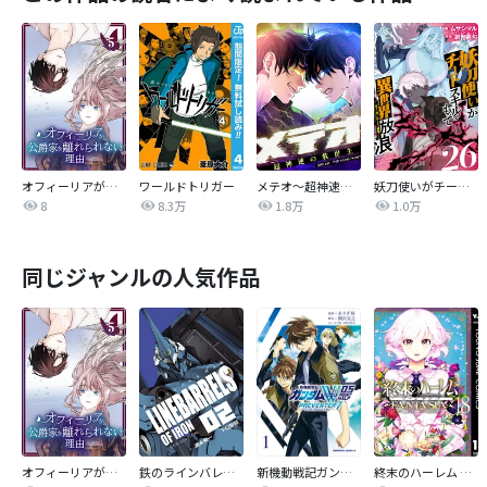
オフィーリアが公爵家を離れられない理由【単行本版】
ワールドトリガー
メテオ～超神速の救世主～【タテヨミ】
妖刀使いがチートスキルをもって異世界放浪 ～生まれ持ったチートは最強！！～
8
8.3万
1.8万
1.0万
同じジャンルの人気作品
オフィーリアが公爵家を離れられない理由【単行本版】
鉄のラインバレル 完全版
新機動戦記ガンダムW 0．5 PREVENTER-7
終末のハーレム ファンタジア セミカラー版