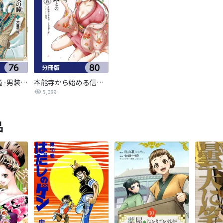
碧いホルスの瞳 -男装の女王の物語-【分冊版】
本能寺から始める信長との天下統一【分冊版】
5,089
品