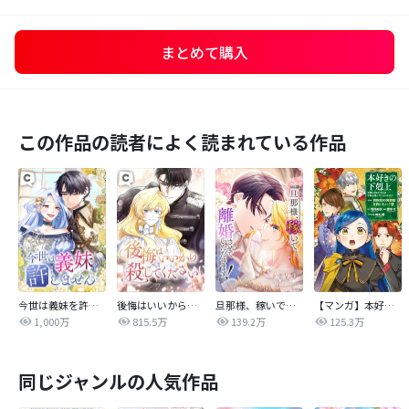
まとめて購入
この作品の読者によく読まれている作品
今世は義妹を許しません
後悔はいいから殺してください
旦那様、稼いで離婚させていただきます！
【マンガ】本好きの下剋上 第四部
1,000万
815.5万
139.2万
125.3万
同じジャンルの人気作品