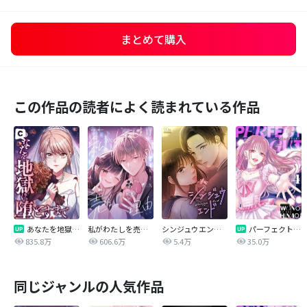
まとめて購入
この作品の読者によく読まれている作品
あなたを地獄に堕とすまで
私がわたしを売る理由
シンジュウエンド【タテヨミ】
パーフェクトグリッター
835.8万
606.6万
5.4万
35.0万
同じジャンルの人気作品