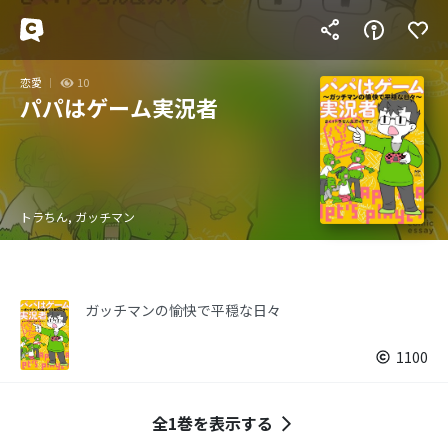
恋愛
10
パパはゲーム実況者
トラちん, ガッチマン
ガッチマンの愉快で平穏な日々
1100
全1巻を表示する