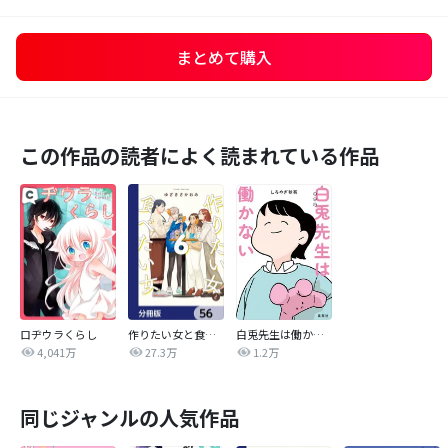
まとめて購入
この作品の読者によく読まれている作品
ロヂウラくらし
作りたい女と食べたい女【分冊版】
白兎先生は働かない【タテヨミ】
4,041万
27.3万
1.2万
同じジャンルの人気作品