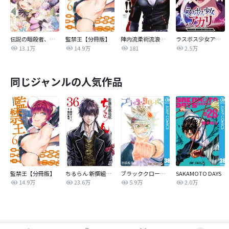
伝説の暗殺者、転生したら王家の愛され末娘になってしまいまして。【タテヨミ】
監禁王【分冊版】
陣内流柔術流浪伝 真島、爆ぜる！！
ラスボス少女アカリ～ワタシより強いやつに会いに現代に行く～【タテヨミ】
13.1万
14.9万
181
2.5万
同じジャンルの人気作品
監禁王【分冊版】
ちるらん 新撰組鎮魂歌
ブラッククローバー
SAKAMOTO DAYS
14.9万
23.6万
5.9万
2.0万