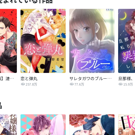
【タテカラー版】漣蒼士に処女を捧ぐ～さあ、じっくり愛でましょうか
恋と弾丸
サレタガワのブルー【タテヨミ】
257.8万
77.6万
15.9万
品