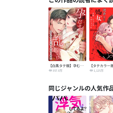
【白黒タテ版】孕むまで乱れいけ～身代わり花嫁と軍服の猛愛
357.0万
1,125万
同じジャンルの人気作