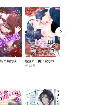
旦那様、私と契約結婚しませんか？【タテヨミ】
最強ヒモ男に愛されまして
Perfect Crime
氷
1.6万
206.5万