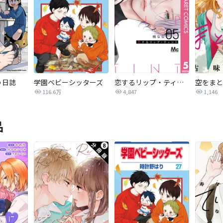
う日誌
学園ベビーシッターズ
恋するリップ・ティント
空をまと
116.6万
4,847
1,146
品