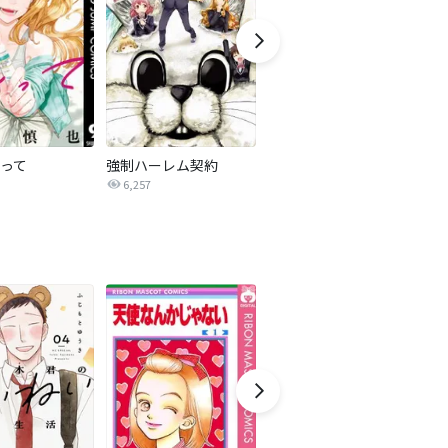
って
強制ハーレム契約
南天さんは実らない【タテヨミ】
6,257
2.6万