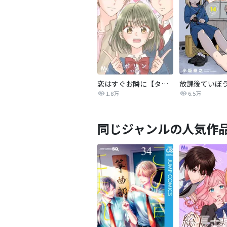
恋はすぐお隣に【タテヨミ】
放課後ていぼ
1.8万
6.5万
同じジャンルの人気作