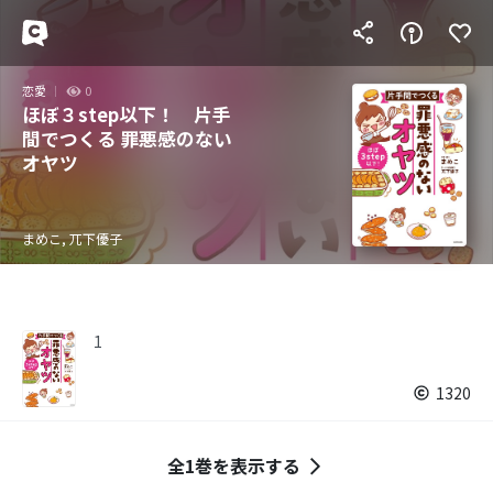
恋愛
0
ほぼ３step以下！ 片手
間でつくる 罪悪感のない
オヤツ
まめこ, 兀下優子
1
1320
全1巻を表示する