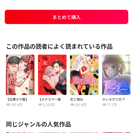
まとめて購入
この作品の読者によく読まれている作品
【白黒タテ版】孕むまで乱れいけ～身代わり花嫁と軍服の猛愛
【タテカラー版】漣蒼士に処女を捧ぐ～さあ、じっくり愛でましょうか
恋と弾丸
サレタガワのブルー【タテヨミ】
357.0万
1,125万
257.8万
77.7万
同じジャンルの人気作品