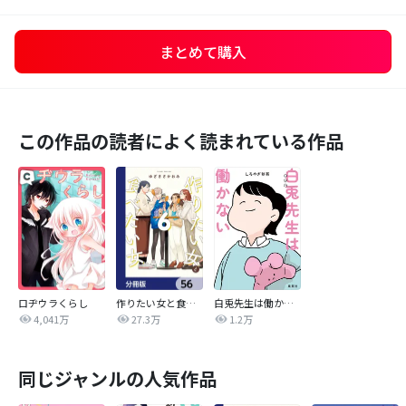
まとめて購入
この作品の読者によく読まれている作品
ロヂウラくらし
作りたい女と食べたい女【分冊版】
白兎先生は働かない【タテヨミ】
4,041万
27.3万
1.2万
同じジャンルの人気作品