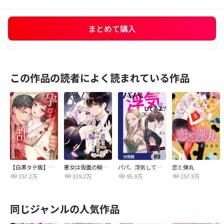
まとめて購入
この作品の読者によく読まれている作品
【白黒タテ版】孕むまで乱れいけ～身代わり花嫁と軍服の猛愛
悪女は仮面の騎士に騙されない
パパ、浮気してるよ？娘と二人でクズ夫を捨てます【分冊版】
恋と弾丸
357.2万
339.2万
95.9万
257.9万
同じジャンルの人気作品