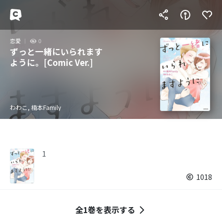
恋愛
0
ずっと一緒にいられます
ように。[Comic Ver.]
わわこ, 楠本Family
1
1018
全1巻を表示する