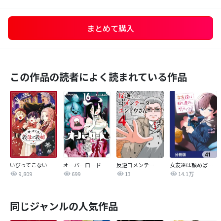
まとめて購入
この作品の読者によく読まれている作品
いびってこない義母と義姉
オーバーロード 不死者のOh!
反逆コメンテーターエンドウさん
女友達は頼めば意外とヤらせてくれる【分冊版】
9,809
699
13
14.1万
同じジャンルの人気作品