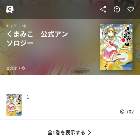
ギャグ
0
くまみこ 公式アン
ソロジー
吉元ますめ
1
702
全1巻を表示する